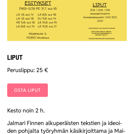
LIPUT
Perus­lip­pu: 25 €
OSTA LIPUT
Kes­to noin 2 h.
Jal­ma­ri Fin­nen alku­pe­räis­ten teks­tien ja ideoi­
den poh­jal­ta työ­ryh­män käsi­kir­joit­ta­ma ja Mai­