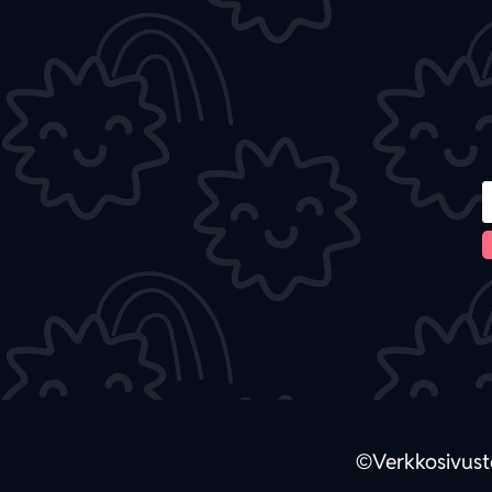
©
Verkkosivus