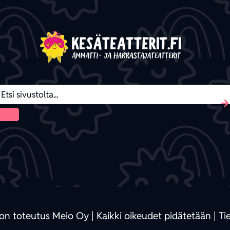
ton toteutus Meio Oy
| Kaikki oikeudet pidätetään |
Ti