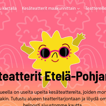
u kartalla
Kesäteatterit maakunnittain
Teattereille
teatterit Etelä-Pohj
eella on useita upeita kesäteattereita, joiden mo
takin. Tutustu alueen teatteritarjontaan ja löydä o
helposti sivustomme kautta.