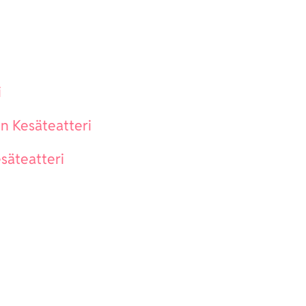
i
en Kesäteatteri
säteatteri