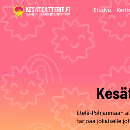
Siirry
Etusivu
Kertt
sisältöön
Kesä
Etelä-Pohjanmaan alu
tarjoaa jokaiselle jo