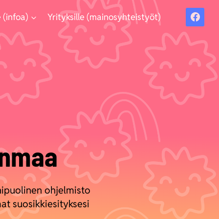
 (infoa)
Yrityksille (mainosyhteistyöt)
anmaa
nipuolinen ohjelmisto
mat suosikkiesityksesi