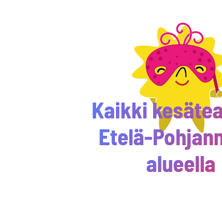
Kaikki kesätea
Etelä-Pohjan
alueella