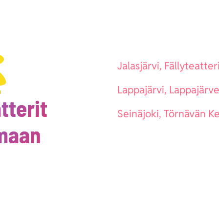
Jalasjärvi, Fällyteatter
Lappajärvi, Lappajärv
tterit
Seinäjoki, Törnävän Ke
maan