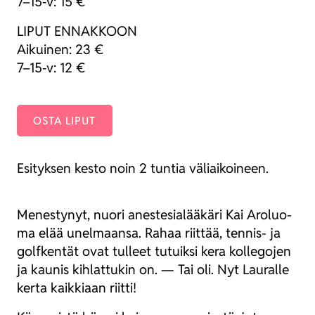
7–15‑v: 15 €
LIPUT ENNAKKOON
Aikui­nen: 23 €
7–15‑v: 12 €
OSTA LIPUT
Esi­tyk­sen kes­to noin 2 tun­tia väliai­koi­neen.
Menes­ty­nyt, nuo­ri anes­te­sia­lää­kä­ri Kai Aro­luo­
ma elää unel­maan­sa. Rahaa riit­tää, ten­nis- ja
golf­ken­tät ovat tul­leet tutuik­si kera kol­le­go­jen
ja kau­nis kih­lat­tu­kin on. — Tai oli. Nyt Lau­ral­le
ker­ta kaik­ki­aan riit­ti!