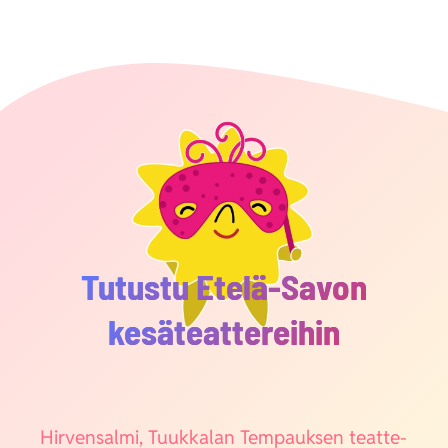
Tutustu Etelä-Savon
kesäteattereihin
Hir­ven­sal­mi, Tuuk­ka­lan Tem­pauk­sen teat­te­