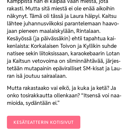
Kämp­pis­tä hän ei kai­paa vaan mies­tä, jota
rakas­ti. Mut­ta sitä mies­tä ei ole enää aikoi­hin
näky­nyt. Tämä oli täs­sä ja Lau­ra häi­pyi. Kait­su
läh­tee juhan­nus­vii­kok­si paran­te­le­maan haa­vo­
jaan pie­neen maa­lais­ky­lään, Rin­ta­laan.
Kesäyös­sä (ja päi­väs­sä­kin) ehtii tapah­tua kai­
ken­lais­ta: Kor­ka­lai­sen Toi­von ja Kyl­li­kin suh­de
nati­see sekin lii­tok­sis­saan, karao­ke­baa­rin Lotan
ja Kait­sun veto­voi­ma on sil­min­näh­tä­vää, jär­jes­
te­tään muta­pai­nin epä­vi­ral­li­set SM-kisat ja Lau­
ran isä jou­tuu sai­raa­laan.
Mut­ta rakas­taa­ko vai eikö, ja kuka ja ketä? Ja
onko tosi­rak­kaut­ta ollen­kaan? “Itsen­sä voi naa­
mioi­da, sydän­tään ei.”
KESÄ­TEAT­TE­RIN KOTI­SI­VUT