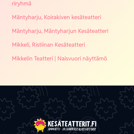
ri­ryh­mä
Män­ty­har­ju, Koi­ra­ki­ven kesä­teat­te­ri
Män­ty­har­ju, Män­ty­har­jun Kesä­teat­te­ri
Mik­ke­li, Ris­tii­nan Kesä­teat­te­ri
Mik­ke­lin Teat­te­ri | Nais­vuo­ri näyt­tä­mö