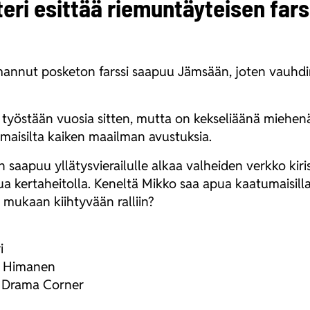
ri esittää riemuntäyteisen fars
man­nut pos­ke­ton fars­si saa­puu Jäm­sään, joten vauh­d
työs­tään vuo­sia sit­ten, mut­ta on kek­se­li­ää­nä mie­he­
­omai­sil­ta kai­ken maa­il­man avus­tuk­sia.
saa­puu yllä­tys­vie­rai­lul­le alkaa val­hei­den verk­ko kiris
ker­ta­hei­tol­la. Kenel­tä Mik­ko saa apua kaa­tu­mai­sil­laan
 mukaan kiih­ty­vään ral­liin?
i
ko Hima­nen
ic Dra­ma Cor­ner