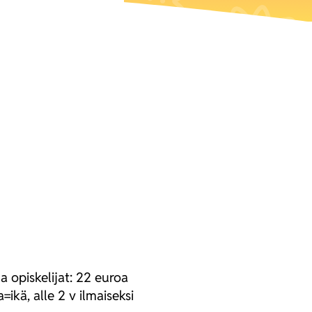
ja opis­ke­li­jat: 22 euroa
=ikä, alle 2 v ilmai­sek­si