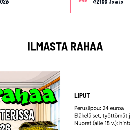
2026
42100 Jämsä
ILMASTA RAHAA
LIPUT
Perus­lip­pu: 24 euroa
Elä­ke­läi­set, työt­tö­mät 
Nuo­ret (alle 18 v.): hinta