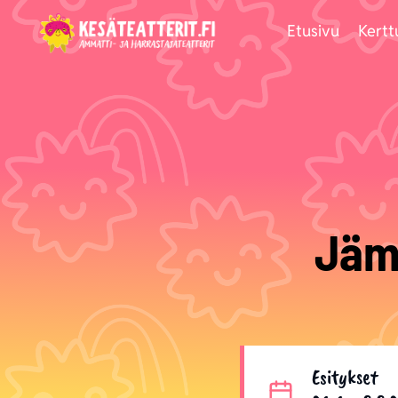
Siirry
Etusivu
Kertt
sisältöön
Jäm
Esitykset