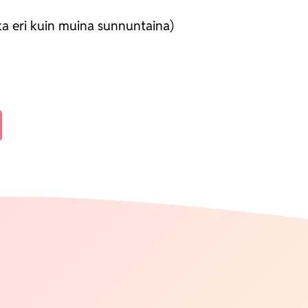
ka eri kuin mui­na sun­nun­tai­na)