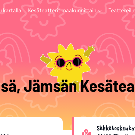
u kartalla
Kesäteatterit maakunnittain
Teattereille
sä, Jämsän Kesäteat
Sähkökoskenka