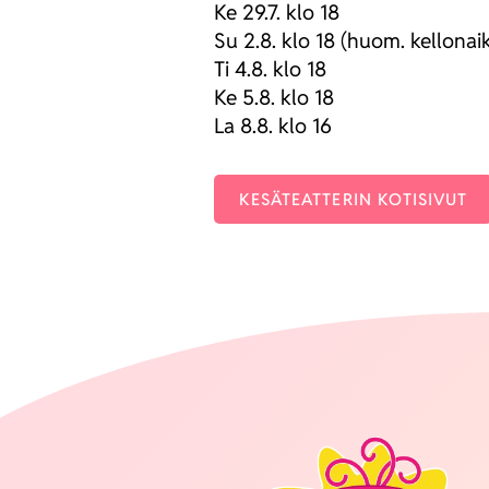
Ke 29.7. klo 18
Su 2.8. klo 18 (huom. kel­lon­ai­
Ti 4.8. klo 18
Ke 5.8. klo 18
La 8.8. klo 16
KESÄ­TEAT­TE­RIN KOTI­SI­VUT