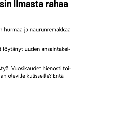
sin Ilmasta rahaa
in hur­maa ja nau­run­re­mak­kaa
nä löy­tä­nyt uuden ansain­ta­kei­
­tyä. Vuo­si­kau­det hie­nos­ti toi­
 ole­vil­le kulis­seil­le? Entä