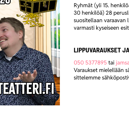
Ryh­mät (yli 15. hen­ki­löä
30 hen­ki­löä) 28 perus­l
suo­si­tel­laan varaa­van l
var­mas­ti kysei­seen esi­
LIPPUVARAUKSET JA
050 5377895
tai
jams
Varauk­set mie­lel­lään sä
sit­te­lem­me säh­kö­pos­ti­