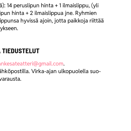
): 14 perus­li­pun hin­ta + 1 ilmais­lip­pu, (yli
i­pun hin­ta + 2 ilmais­lip­pua jne. Ryh­mien
ip­pun­sa hyvis­sä ajoin, jot­ta paik­ko­ja riit­tää
tyk­seen.
 TIEDUSTELUT
ankesateatteri@gmail.com
.
h­kö­pos­til­la. Vir­ka-ajan ulko­puo­lel­la suo­
va­raus­ta.