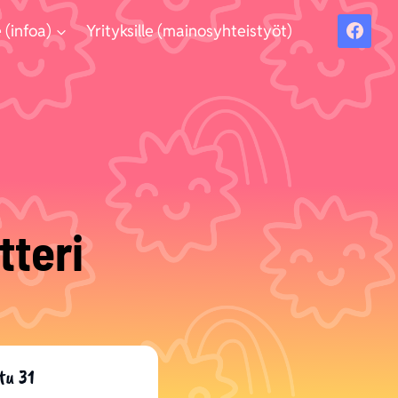
 (infoa)
Yrityksille (mainosyhteistyöt)
teri
tu 31