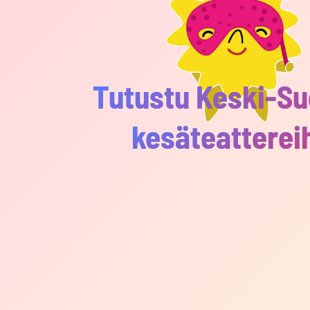
Tutustu Keski-S
kesäteatterei