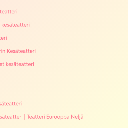
teat­te­ri
kesä­teat­te­ri
e­ri
rin Kesä­teat­te­ri
t kesä­teat­te­ri
­teat­te­ri
ä­teat­te­ri | Teat­te­ri Euroop­pa Nel­jä