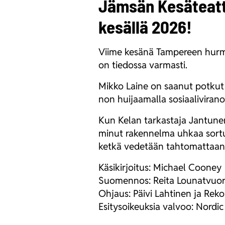
Jämsän Kesäteatte
kesällä 2026!
Vii­me kesä­nä Tam­pe­reen hur­
on tie­dos­sa var­mas­ti.
Mik­ko Lai­ne on saa­nut pot­kut 
non hui­jaa­mal­la sosi­aa­li­vi­ran
Kun Kelan tar­kas­ta­ja Jan­tu­nen 
mi­nut raken­nel­ma uhkaa sor­tua 
ket­kä vede­tään tah­to­mat­taan
Käsi­kir­joi­tus: Mic­hael Coo­ney
Suo­men­nos: Rei­ta Lou­nat­vuo­r
Ohjaus: Päi­vi Lah­ti­nen ja Re
Esi­ty­soi­keuk­sia val­voo: Nor­d