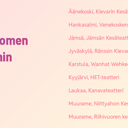
Ääne­kos­ki, Kie­va­rin Kesä­
Han­ka­sal­mi, Vene­kos­ken 
uomen
Jäm­sä, Jäm­sän Kesä­teat­t
Jyväs­ky­lä, Räns­sin Kie­va­
hin
Kars­tu­la, Wan­hat Weh­kee
Kyy­jär­vi, HET-teat­te­ri
Lau­kaa, Kana­va­teat­te­ri
Muu­ra­me, Niit­ty­ahon Kesä
Muu­ra­me, Rii­hi­vuo­ren kes