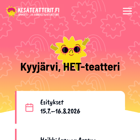
Siirry
sisältöön
Kyyjärvi, HET-teatteri
Esitykset
15.7.–16.8.2026
Heikki Luoman Areena