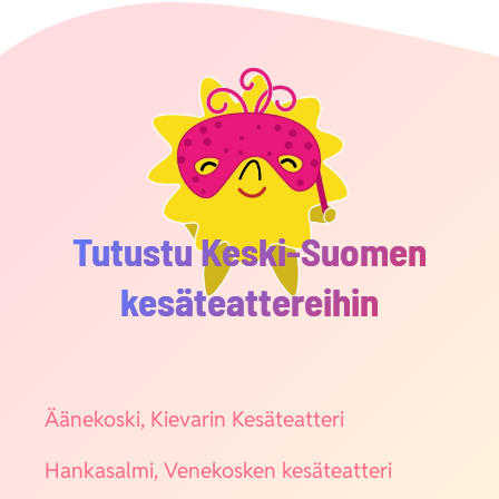
Tutustu Keski-Suomen
kesäteattereihin
Ääne­kos­ki, Kie­va­rin Kesä­teat­te­ri
Han­ka­sal­mi, Vene­kos­ken kesä­teat­te­ri