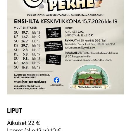
LIPUT
Aikui­set 22 €
Lap­set (alle 12‑v.) 10 €