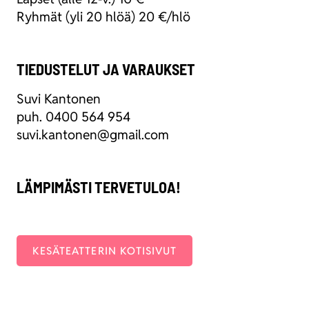
Ryh­mät (yli 20 hlöä) 20 €/hlö
TIEDUSTELUT JA VARAUKSET
Suvi Kan­to­nen
puh. 0400 564 954
suvi.kantonen@gmail.com
LÄMPIMÄSTI TERVETULOA!
KESÄ­TEAT­TE­RIN KOTI­SI­VUT