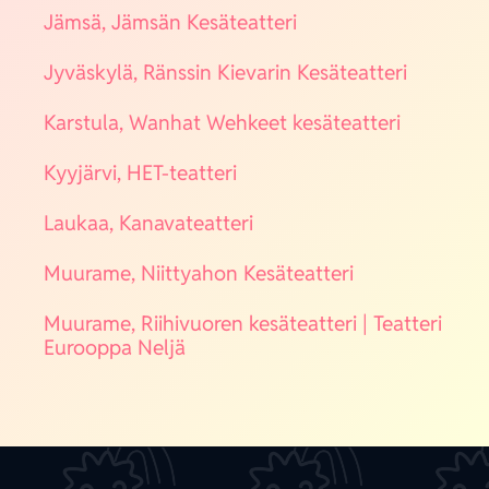
Jäm­sä, Jäm­sän Kesä­teat­te­ri
Jyväs­ky­lä, Räns­sin Kie­va­rin Kesä­teat­te­ri
Kars­tu­la, Wan­hat Weh­keet kesä­teat­te­ri
Kyy­jär­vi, HET-teat­te­ri
Lau­kaa, Kana­va­teat­te­ri
Muu­ra­me, Niit­ty­ahon Kesä­teat­te­ri
Muu­ra­me, Rii­hi­vuo­ren kesä­teat­te­ri | Teat­te­ri
Euroop­pa Nel­jä