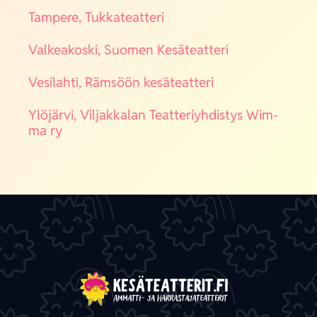
Tam­pe­re, Tuk­ka­teat­te­ri
Val­kea­kos­ki, Suo­men Kesä­teat­te­ri
Vesi­lah­ti, Räm­söön kesä­teat­te­ri
Ylö­jär­vi, Vil­jak­ka­lan Teat­te­riyh­dis­tys Wim­
ma ry