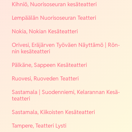
Kih­niö, Nuo­ri­so­seu­ran kesä­teat­te­ri
Lem­pää­län Nuo­ri­so­seu­ran Teat­te­ri
Nokia, Nokian Kesä­teat­te­ri
Ori­ve­si, Erä­jär­ven Työ­väen Näyt­tä­mö | Rön­
nin kesä­teat­te­ri
Päl­kä­ne, Sap­peen Kesä­teat­te­ri
Ruo­ve­si, Ruo­ve­den Teat­te­ri
Sas­ta­ma­la | Suo­den­nie­mi, Kela­ran­nan Kesä­
teat­te­ri
Sas­ta­ma­la, Kii­kois­ten Kesä­teat­te­ri
Tam­pe­re, Teat­te­ri Lys­ti