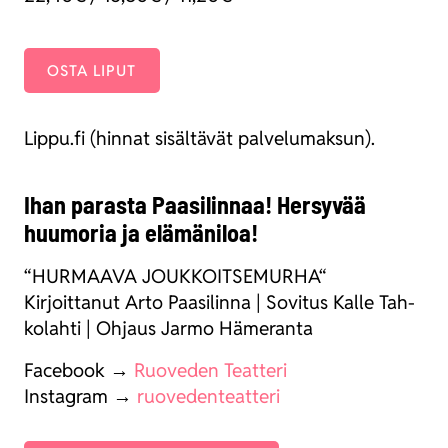
OSTA LIPUT
Lippu.fi (hin­nat sisäl­tä­vät pal­ve­lu­mak­sun).
Ihan parasta Paasilinnaa! Hersyvää
huumoria ja elämäniloa!
“HURMAAVA JOUKKOITSEMURHA“
Kir­joit­ta­nut Arto Paa­si­lin­na | Sovi­tus Kal­le Tah­
ko­lah­ti | Ohjaus Jar­mo Häme­ran­ta
Face­book →
Ruo­ve­den Teat­te­ri
Ins­ta­gram →
ruo­ve­den­teat­te­ri