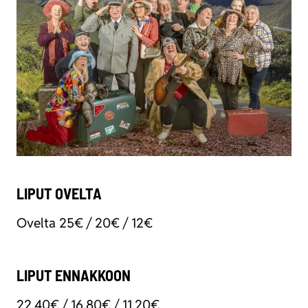
LIPUT OVELTA
Ovel­ta 25€ / 20€ / 12€
LIPUT ENNAKKOON
22,40€ / 16,80€ / 11,20€