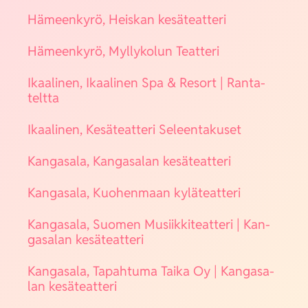
Hämeen­ky­rö, Heis­kan kesä­teat­te­ri
Hämeen­ky­rö, Myl­ly­ko­lun Teat­te­ri
Ikaa­li­nen, Ikaa­li­nen Spa & Resort | Ran­ta­
telt­ta
Ikaa­li­nen, Kesä­teat­te­ri Seleen­ta­kuset
Kan­ga­sa­la, Kan­ga­sa­lan kesä­teat­te­ri
Kan­ga­sa­la, Kuo­hen­maan kylä­teat­te­ri
Kan­ga­sa­la, Suo­men Musiik­ki­teat­te­ri | Kan­
ga­sa­lan kesä­teat­te­ri
Kan­ga­sa­la, Tapah­tu­ma Tai­ka Oy | Kan­ga­sa­
lan kesä­teat­te­ri