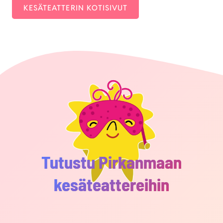
KESÄ­TEAT­TE­RIN KOTI­SI­VUT
Tutustu Pirkanmaan
kesäteattereihin