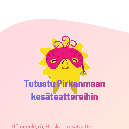
Tutustu Pirkanmaan
kesäteattereihin
Hämeen­ky­rö, Heis­kan kesä­teat­te­ri