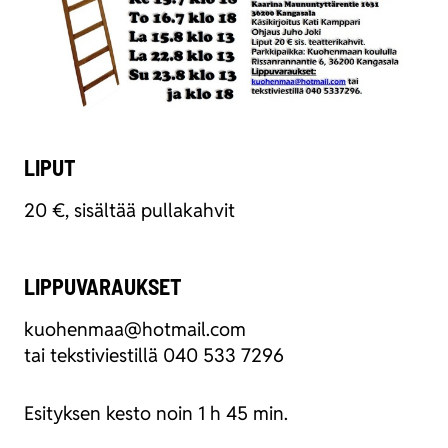
LIPUT
20 €, sisäl­tää pul­la­kah­vit
LIPPUVARAUKSET
kuohenmaa@hotmail.com
tai teks­ti­vies­til­lä 040 533 7296
Esi­tyk­sen kes­to noin 1 h 45 min.