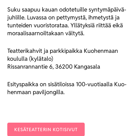
Suku saa­puu kau­an odo­te­tuil­le syn­ty­mä­päi­vä­
juh­lil­le. Luvas­sa on pet­ty­mys­tä, ihme­tys­tä ja
tun­tei­den vuo­ris­to­ra­taa. Yllä­tyk­siä riit­tää eikä
moraa­li­saar­noil­ta­kaan väl­ty­tä.
Teat­te­ri­kah­vit ja park­ki­paik­ka Kuo­hen­maan
kou­lul­la (kylä­ta­lo)
Ris­san­ran­nan­tie 6, 36200 Kan­ga­sa­la
Esi­tys­paik­ka on sisä­ti­lois­sa 100-vuo­ti­aal­la Kuo­
hen­maan pavil­jon­gil­la.
KESÄ­TEAT­TE­RIN KOTI­SI­VUT