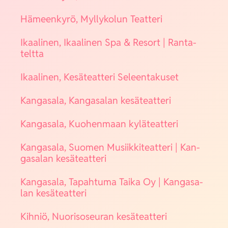
Hämeen­ky­rö, Myl­ly­ko­lun Teat­te­ri
Ikaa­li­nen, Ikaa­li­nen Spa & Resort | Ran­ta­
telt­ta
Ikaa­li­nen, Kesä­teat­te­ri Seleen­ta­kuset
Kan­ga­sa­la, Kan­ga­sa­lan kesä­teat­te­ri
Kan­ga­sa­la, Kuo­hen­maan kylä­teat­te­ri
Kan­ga­sa­la, Suo­men Musiik­ki­teat­te­ri | Kan­
ga­sa­lan kesä­teat­te­ri
Kan­ga­sa­la, Tapah­tu­ma Tai­ka Oy | Kan­ga­sa­
lan kesä­teat­te­ri
Kih­niö, Nuo­ri­so­seu­ran kesä­teat­te­ri