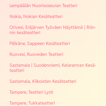
Lem­pää­län Nuo­ri­so­seu­ran Teat­te­ri
Nokia, Nokian Kesä­teat­te­ri
Ori­ve­si, Erä­jär­ven Työ­väen Näyt­tä­mö | Rön­
nin kesä­teat­te­ri
Päl­kä­ne, Sap­peen Kesä­teat­te­ri
Ruo­ve­si, Ruo­ve­den Teat­te­ri
Sas­ta­ma­la | Suo­den­nie­mi, Kela­ran­nan Kesä­
teat­te­ri
Sas­ta­ma­la, Kii­kois­ten Kesä­teat­te­ri
Tam­pe­re, Teat­te­ri Lys­ti
Tam­pe­re, Tuk­ka­teat­te­ri