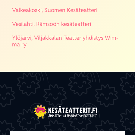
Val­kea­kos­ki, Suo­men Kesä­teat­te­ri
Vesi­lah­ti, Räm­söön kesä­teat­te­ri
Ylö­jär­vi, Vil­jak­ka­lan Teat­te­riyh­dis­tys Wim­
ma ry