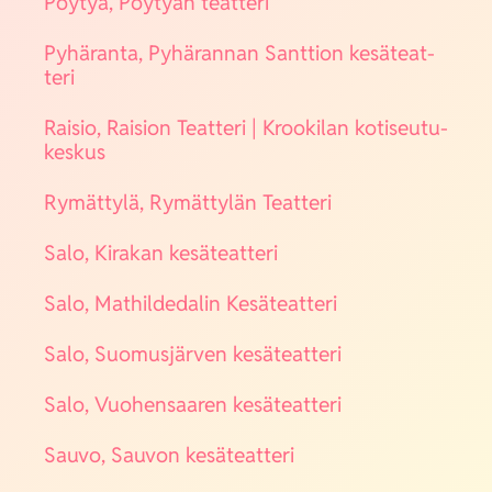
Pöy­tyä, Pöy­tyän teat­te­ri
Pyhä­ran­ta, Pyhä­ran­nan Sant­tion kesä­teat­
te­ri
Rai­sio, Rai­sion Teat­te­ri | Kroo­ki­lan koti­seu­tu­
kes­kus
Rymät­ty­lä, Rymät­ty­län Teat­te­ri
Salo, Kira­kan kesä­teat­te­ri
Salo, Mat­hil­de­da­lin Kesä­teat­te­ri
Salo, Suo­mus­jär­ven kesä­teat­te­ri
Salo, Vuo­hen­saa­ren kesä­teat­te­ri
Sau­vo, Sau­von kesä­teat­te­ri