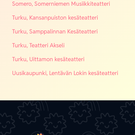
Some­ro, Somer­nie­men Musiik­ki­teat­te­ri
Tur­ku, Kan­san­puis­ton kesä­teat­te­ri
Tur­ku, Samp­pa­lin­nan Kesä­teat­te­ri
Tur­ku, Teat­te­ri Akse­li
Tur­ku, Uit­ta­mon kesä­teat­te­ri
Uusi­kau­pun­ki, Len­tä­vän Lokin kesä­teat­te­ri