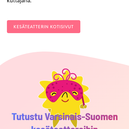
kut­ta­ja­na.
KESÄ­TEAT­TE­RIN KOTI­SI­VUT
Tutustu Varsinais-Suomen
kesäteattereihin