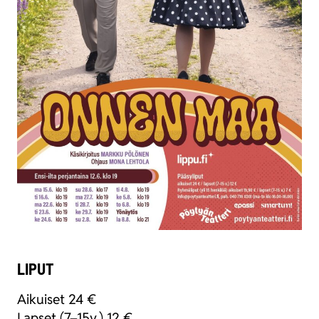
LIPUT
Aikui­set 24 €
Lap­set (7–15v.) 12 € ​