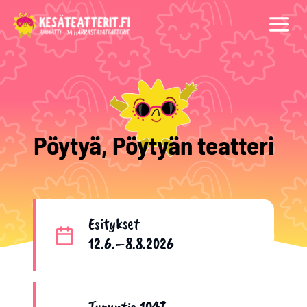
Siirry
sisältöön
Pöytyä, Pöytyän teatteri
Esitykset
12.6.–8.8.2026
Turuntie 1047