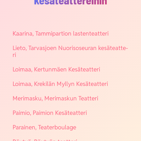
Kaa­ri­na, Tam­mi­par­tion las­ten­teat­te­ri
Lie­to, Tar­vas­joen Nuo­ri­so­seu­ran kesä­teat­te­
ri
Loi­maa, Ker­tun­mäen Kesä­teat­te­ri
Loi­maa, Kre­ki­län Myl­lyn Kesä­teat­te­ri
Meri­mas­ku, Meri­mas­kun Teat­te­ri
Pai­mio, Pai­mion Kesä­teat­te­ri
Parai­nen, Tea­ter­bou­la­ge