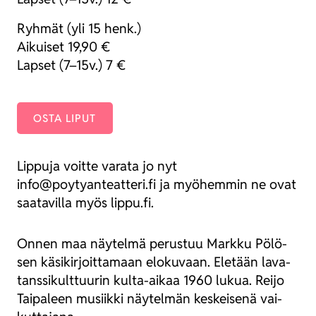
Ryh­mät (yli 15 henk.)
Aikui­set 19,90 €
Lap­set (7–15v.) 7 €
OSTA LIPUT
Lip­pu­ja voit­te vara­ta jo nyt
info@poytyanteatteri.fi ja myö­hem­min ne ovat
saa­ta­vil­la myös lippu.fi.
Onnen maa näy­tel­mä perus­tuu Mark­ku Pölö­
sen käsi­kir­joit­ta­maan elo­ku­vaan. Ele­tään lava­
tans­si­kult­tuu­rin kul­ta-aikaa 1960 lukua. Rei­jo
Tai­pa­leen musiik­ki näy­tel­män kes­kei­se­nä vai­