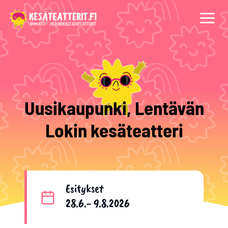
Siirry
sisältöön
Uusikaupunki, Lentävän
Lokin kesäteatteri
Esitykset
28.6.- 9.8.2026