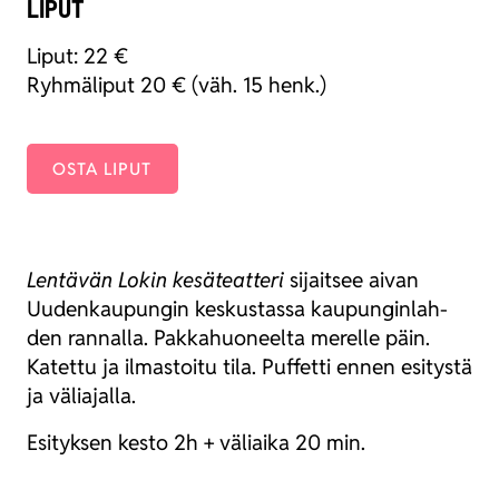
LIPUT
Liput: 22 €
Ryh­mä­li­put 20 € (väh. 15 henk.)
OSTA LIPUT
Len­tä­vän Lokin kesä­teat­te­ri
sijait­see aivan
Uuden­kau­pun­gin kes­kus­tas­sa kau­pun­gin­lah­
den ran­nal­la. Pak­ka­huo­neel­ta merel­le päin.
Katet­tu ja ilmas­toi­tu tila. Puf­fet­ti ennen esi­tys­tä
ja välia­jal­la.
Esi­tyk­sen kes­to 2h + väliai­ka 20 min.