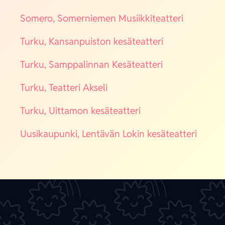
Some­ro, Somer­nie­men Musiik­ki­teat­te­ri
Tur­ku, Kan­san­puis­ton kesä­teat­te­ri
Tur­ku, Samp­pa­lin­nan Kesä­teat­te­ri
Tur­ku, Teat­te­ri Akse­li
Tur­ku, Uit­ta­mon kesä­teat­te­ri
Uusi­kau­pun­ki, Len­tä­vän Lokin kesä­teat­te­ri