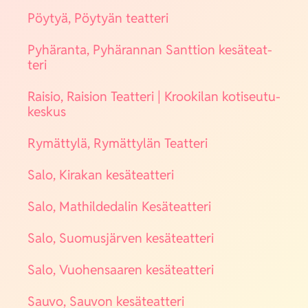
Pöy­tyä, Pöy­tyän teat­te­ri
Pyhä­ran­ta, Pyhä­ran­nan Sant­tion kesä­teat­
te­ri
Rai­sio, Rai­sion Teat­te­ri | Kroo­ki­lan koti­seu­tu­
kes­kus
Rymät­ty­lä, Rymät­ty­län Teat­te­ri
Salo, Kira­kan kesä­teat­te­ri
Salo, Mat­hil­de­da­lin Kesä­teat­te­ri
Salo, Suo­mus­jär­ven kesä­teat­te­ri
Salo, Vuo­hen­saa­ren kesä­teat­te­ri
Sau­vo, Sau­von kesä­teat­te­ri