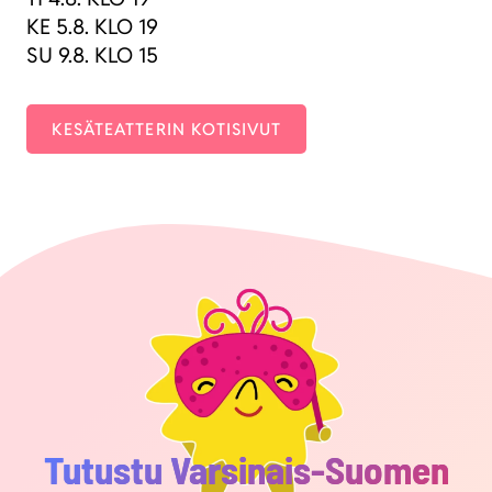
KE 5.8. KLO 19
SU 9.8. KLO 15
KESÄ­TEAT­TE­RIN KOTI­SI­VUT
Tutustu Varsinais-Suomen