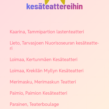
kesäteattereihin
Kaa­ri­na, Tam­mi­par­tion las­ten­teat­te­ri
Lie­to, Tar­vas­joen Nuo­ri­so­seu­ran kesä­teat­te­
ri
Loi­maa, Ker­tun­mäen Kesä­teat­te­ri
Loi­maa, Kre­ki­län Myl­lyn Kesä­teat­te­ri
Meri­mas­ku, Meri­mas­kun Teat­te­ri
Pai­mio, Pai­mion Kesä­teat­te­ri
Parai­nen, Tea­ter­bou­la­ge