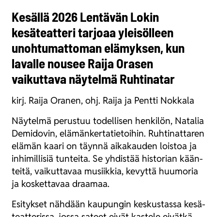
Kesällä 2026 Lentävän Lokin
kesäteatteri tarjoaa yleisölleen
unohtumattoman elämyksen, kun
lavalle nousee Raija Orasen
vaikuttava näytelmä Ruhtinatar
kirj. Rai­ja Ora­nen, ohj. Rai­ja ja Pent­ti Nok­ka­la
Näy­tel­mä perus­tuu todel­li­sen hen­ki­lön, Nata­lia
Demi­do­vin, elä­män­ker­ta­tie­toi­hin. Ruh­ti­nat­ta­ren
elä­män kaa­ri on täyn­nä aika­kau­den lois­toa ja
inhi­mil­li­siä tun­tei­ta. Se yhdis­tää his­to­rian kään­
tei­tä, vai­kut­ta­vaa musiik­kia, kevyt­tä huu­mo­ria
ja kos­ket­ta­vaa draa­maa.
Esi­tyk­set näh­dään kau­pun­gin kes­kus­tas­sa kesä­
teat­te­ris­sa, jos­sa sateet eivät kas­te­le eivät­kä