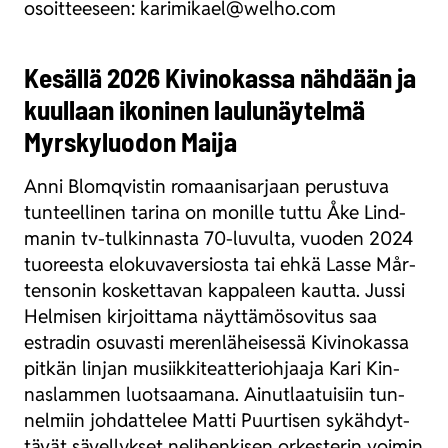
osoit­tee­seen: karimikael@welho.com
Kesällä 2026 Kivinokassa nähdään ja
kuullaan ikoninen laulunäytelmä
Myrskyluodon Maija
Anni Blom­qvis­tin romaa­ni­sar­jaan perus­tu­va
tun­teel­li­nen tari­na on monil­le tut­tu Åke Lind­
ma­nin tv-tul­kin­nas­ta 70-luvul­ta, vuo­den 2024
tuo­rees­ta elo­ku­va­ver­sios­ta tai ehkä Las­se Mår­
ten­so­nin kos­ket­ta­van kap­pa­leen kaut­ta. Jus­si
Hel­mi­sen kir­joit­ta­ma näyt­tä­mö­so­vi­tus saa
estra­din osu­vas­ti meren­lä­hei­ses­sä Kivi­no­kas­sa
pit­kän lin­jan musiik­ki­teat­te­rioh­jaa­ja Kari Kin­
nas­lam­men luot­saa­ma­na. Ainut­laa­tui­siin tun­
nel­miin joh­dat­te­lee Mat­ti Puur­ti­sen sykäh­dyt­
tä­vät sävel­lyk­set neli­hen­ki­sen orkes­te­rin voi­min