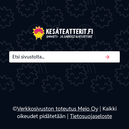
©
Verkkosivuston toteutus Meio Oy
| Kaikki
oikeudet pidätetään |
Tietosuojaseloste