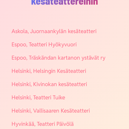
kesäteattereihin
Asko­la, Juor­naan­ky­län kesä­teat­te­ri
Espoo, Teat­te­ri Hyö­ky­vuo­ri
Espoo, Träs­kän­dan kar­ta­non ystä­vät ry
Hel­sin­ki, Hel­sin­gin Kesä­teat­te­ri
Hel­sin­ki, Kivi­no­kan kesä­teat­te­ri
Hel­sin­ki, Teat­te­ri Tui­ke
Hel­sin­ki, Val­li­saa­ren Kesä­teat­te­ri
Hyvin­kää, Teat­te­ri Päi­vö­lä