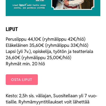
LIPUT
Perus­lip­pu 44,10€ (ryh­mä­lip­pu 42€/hlö)
Elä­ke­läi­nen 35,60€ (ryh­mä­lip­pu 33€/hlö)
Lap­si (yli 7v.), opis­ke­li­ja, työ­tön ja teat­te­ria­la
26,60€ (ryh­mä­lip­pu 25,00€/hlö)
Ryh­mät min. 20 hlö
OSTA LIPUT
Kes­to: 2,5h sis. välia­jan, Suo­si­tel­laan yli 7 vuo­
tiail­le. Ryh­mä­myyn­ti­ti­lauk­set voit lähet­tää