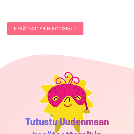
KESÄ­TEAT­TE­RIN KOTI­SI­VUT
Tutustu Uudenmaan