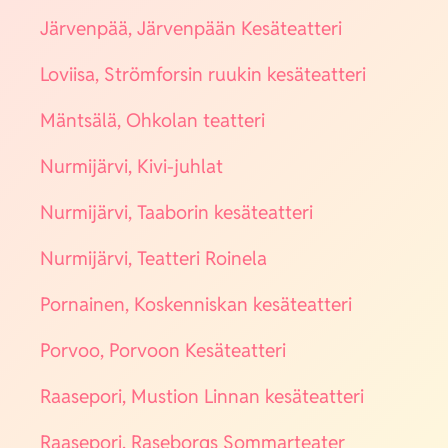
Jär­ven­pää, Jär­ven­pään Kesä­teat­te­ri
Lovii­sa, Ström­for­sin ruu­kin kesä­teat­te­ri
Mänt­sä­lä, Ohko­lan teat­te­ri
Nur­mi­jär­vi, Kivi-juh­lat
Nur­mi­jär­vi, Taa­bo­rin kesä­teat­te­ri
Nur­mi­jär­vi, Teat­te­ri Roi­ne­la
Por­nai­nen, Kos­ken­nis­kan kesä­teat­te­ri
Por­voo, Por­voon Kesä­teat­te­ri
Raa­se­po­ri, Mus­tion Lin­nan kesä­teat­te­ri
Raa­se­po­ri, Rase­borgs Som­mar­tea­ter