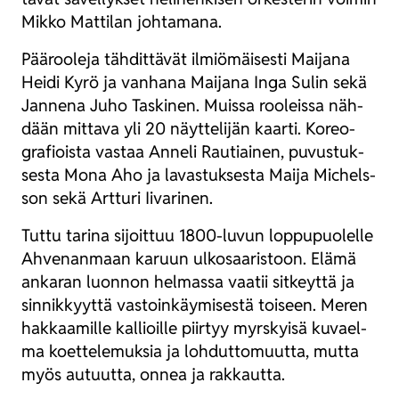
Mik­ko Mat­ti­lan joh­ta­ma­na.
Pää­roo­le­ja täh­dit­tä­vät ilmiö­mäi­ses­ti Mai­ja­na
Hei­di Kyrö ja van­ha­na Mai­ja­na Inga Sulin sekä
Jan­ne­na Juho Tas­ki­nen. Muis­sa roo­leis­sa näh­
dään mit­ta­va yli 20 näyt­te­li­jän kaar­ti. Koreo­
gra­fiois­ta vas­taa Anne­li Rau­tiai­nen, puvus­tuk­
ses­ta Mona Aho ja lavas­tuk­ses­ta Mai­ja Mic­hels­
son sekä Art­tu­ri Iiva­ri­nen.
Tut­tu tari­na sijoit­tuu 1800-luvun lop­pu­puo­lel­le
Ahve­nan­maan karuun ulko­saa­ris­toon. Elä­mä
anka­ran luon­non hel­mas­sa vaa­tii sit­keyt­tä ja
sin­nik­kyyt­tä vas­toin­käy­mi­ses­tä toi­seen. Meren
hak­kaa­mil­le kal­lioil­le piir­tyy myrs­kyi­sä kuvael­
ma koet­te­le­muk­sia ja loh­dut­to­muut­ta, mut­ta
myös autuut­ta, onnea ja rak­kaut­ta.