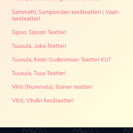
Sam­mat­ti, Sam­po­mäen kesä­teat­te­ri | Vaah­
te­ra­teat­te­ri
Sipoo, Sipoon Teat­te­ri
Tuusu­la, Joka-Teat­te­ri
Tuusu­la, Kes­ki-Uuden­maan Teat­te­ri KUT
Tuusu­la, Tuus-Teat­te­ri
Vih­ti (Num­me­la), Iloi­nen teat­te­ri
Vih­ti, Vih­din Kesä­teat­te­ri